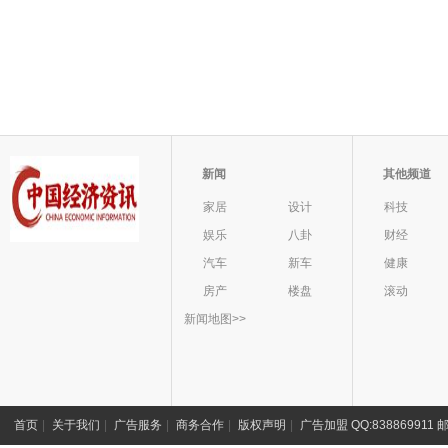
新闻
其他频道
家居
设计
科技
娱乐
八卦
财经
汽车
新车
健康
房产
楼盘
滚动
新闻地图>>
首页
|
关于我们
|
广告服务
|
商务合作
|
版权声明
|
广告加盟 QQ:838869911 