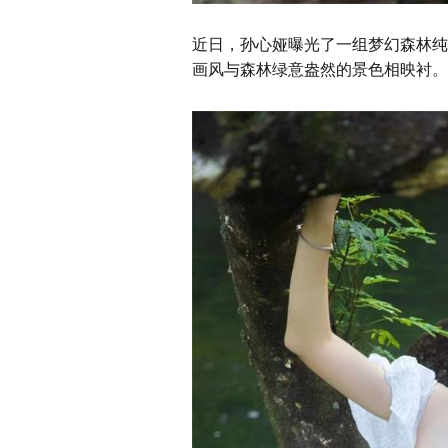
近日，孙心娅曝光了一组梦幻森林纯
画风与森林绿意盎然的景色相映衬。