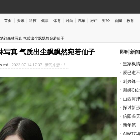
首页
资讯
科技
健康
体育
时尚
汽车
房产
财经
新闻
教育
白色梦幻森林写真 气质出尘飘飘然宛若仙子
林写真 气质出尘飘飘然宛若仙子
即时新闻
皇家枫
s.cn/
2022-07-14 17:37 新闻来源：/
的家装
爱已逝
刘兴锋
谢娜C
掉？！
山西河津
探讨新
论坛隆
信阳雀
新年第
AIWT