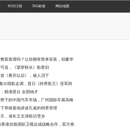
RSS订阅
TAG标签
网站地图
情整装靠谱吗？让你拥有简单安装，却豪华
享受
不可追，《望穿秋水》盼君归
一首《离开以后》，催人泪下
位复出唱歌走调，昔日《跨界歌王》亚军跨
：精准搭台 全国纳才
形势下的中国汽车市场，广州国际车展高峰
重举
天下养殖基地讲述孔雀的饲养管理
一天，省长王文涛暗访雪乡
C与香港丝路国际卫视达成战略合作，双方将