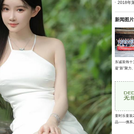
共推旅游3
2018
新闻图片
东诚装饰十
凝“新”聚力
童时乐童装2
品——佛系