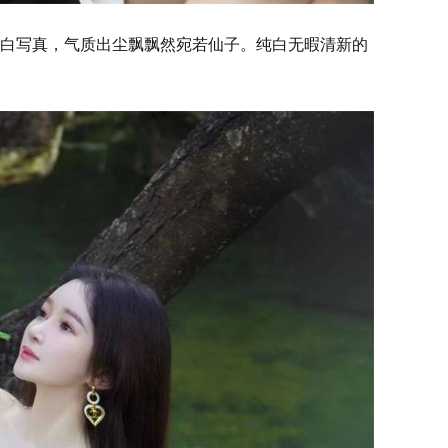
白写真，气质出尘飘飘然宛若仙子。纯白无暇清新的