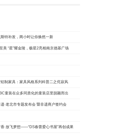
亮相第十七次全国精神医学大会，助力精神类疾
贝斯特补发，两小时让你焕然一新
简至美 “星”耀金陵，极星2亮相南京德基广场
C童装加盟费多少?让童年有声有色度过难忘时光
天猫全球购，哪里找正品澳洲新西兰货源？假货
家铝制家具：家具风格系列科普二之侘寂风
ABC童装在众多同质化的童装店里脱颖而出
遗·老北市专题发布会 暨非遗商户签约会
轻钢别墅怎么样？适应市场的需求，符合可持续
香·放飞梦想——“DS春蕾爱心书屋”再创成果