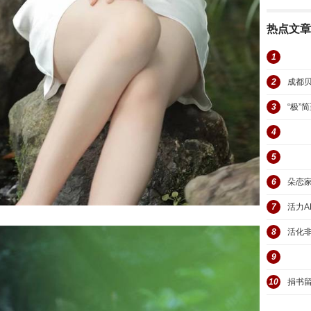
热点文章
1
康黎医学
2
成都
病精
3
“极”
4
活力AB
5
想做淘宝
6
朵恋
勿扰
7
活力
8
活化非
9
御尚新居
10
捐书留
发展