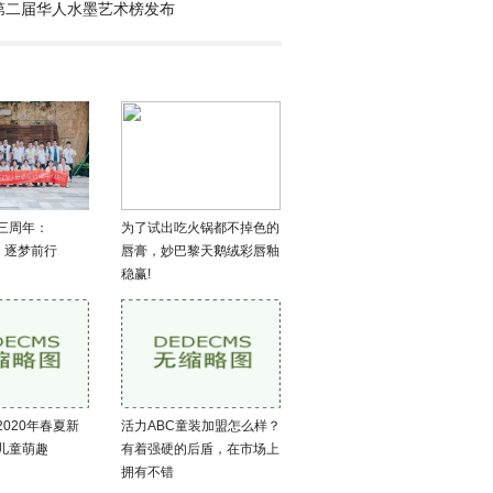
.0
年第二届华人水墨艺术榜发布
三周年：
为了试出吃火锅都不掉色的
、逐梦前行
唇膏，妙巴黎天鹅绒彩唇釉
稳赢!
020年春夏新
活力ABC童装加盟怎么样？
儿童萌趣
有着强硬的后盾，在市场上
拥有不错