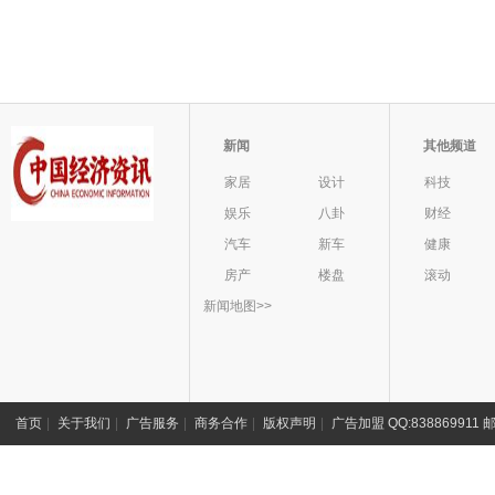
新闻
其他频道
家居
设计
科技
娱乐
八卦
财经
汽车
新车
健康
房产
楼盘
滚动
新闻地图>>
首页
|
关于我们
|
广告服务
|
商务合作
|
版权声明
|
广告加盟 QQ:838869911 